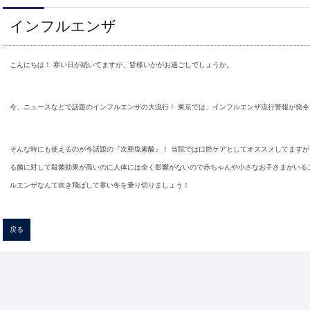
インフルエンザ
こんにちは！ 寒い日が続いてますが、皆様いかがお過ごしでしょうか。
今、ニュースなどで話題のインフルエンザの大流行！ 東京では、インフルエンザ流行警報が発
そんな時にも使えるのが今話題の『次亜塩素酸』！ 当院では口腔ケアとしてオススメしてますが
る菌に対して殺菌効果が高いのに人体には全く影響がないので赤ちゃんや小さなお子さまがいる
ルエンザなんて吹き飛ばして寒い冬を乗り切りましょう！
戻る