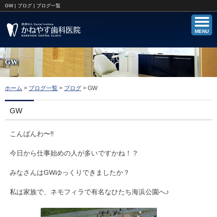
GW | ブログ | ブログ一覧
MENU
GW
ホーム
>
ブログ一覧
>
ブログ
>
GW
GW
こんばんわ〜‼︎
今日から仕事始めの人が多いですかね！？
みなさんはGWゆっくりできましたか？
私は家族で、ネモフィラで有名なひたち海浜公園へ♪