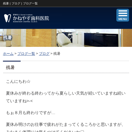
残暑 | ブログ | ブログ一覧
MENU
残暑
ホーム
>
ブログ一覧
>
ブログ
>
残暑
残暑
こんにちわ☆
夏休みが終わる終わってから夏らしい天気が続いていますね続い
ていますね>-<
もぉ８月も終わりですが…
夏休み明けのお仕事で疲れがたまってくるころかと思いますが、