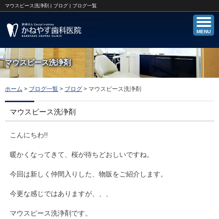
マウスピース洗浄剤 | ブログ | ブログ一覧
MENU
マウスピース洗浄剤
ホーム
>
ブログ一覧
>
ブログ
>
マウスピース洗浄剤
マウスピース洗浄剤
こんにちわ!!
暖かくなってきて、桜が待ちどおしいですね。
今回は新しく仲間入りした、物販をご紹介します。
今更な感じではありますが、、、
マウスピース洗浄剤です。