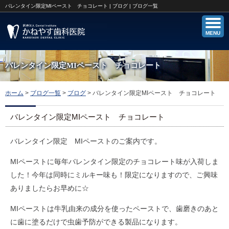
バレンタイン限定MIペースト チョコレート | ブログ | ブログ一覧
MENU
バレンタイン限定MIペースト チョコレート
ホーム
>
ブログ一覧
>
ブログ
>
バレンタイン限定MIペースト チョコレート
バレンタイン限定MIペースト チョコレート
バレンタイン限定 MIペーストのご案内です。
MIペーストに毎年バレンタイン限定のチョコレート味が入荷しま
した！今年は同時にミルキー味も！限定になりますので、ご興味
ありましたらお早めに☆
MIペーストは牛乳由来の成分を使ったペーストで、歯磨きのあと
に歯に塗るだけで虫歯予防ができる製品になります。