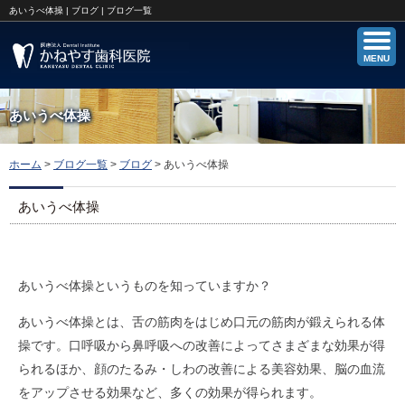
あいうべ体操 | ブログ | ブログ一覧
MENU
あいうべ体操
ホーム
>
ブログ一覧
>
ブログ
>
あいうべ体操
あいうべ体操
あいうべ体操というものを知っていますか？
あいうべ体操とは、舌の筋肉をはじめ口元の筋肉が鍛えられる体
操です。口呼吸から鼻呼吸への改善によってさまざまな効果が得
られるほか、顔のたるみ・しわの改善による美容効果、脳の血流
をアップさせる効果など、多くの効果が得られます。