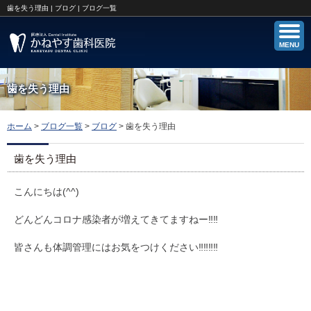
歯を失う理由 | ブログ | ブログ一覧
MENU
歯を失う理由
ホーム
>
ブログ一覧
>
ブログ
>
歯を失う理由
歯を失う理由
こんにちは(^^)
どんどんコロナ感染者が増えてきてますねー‼︎‼︎
皆さんも体調管理にはお気をつけください‼︎‼︎‼︎‼︎