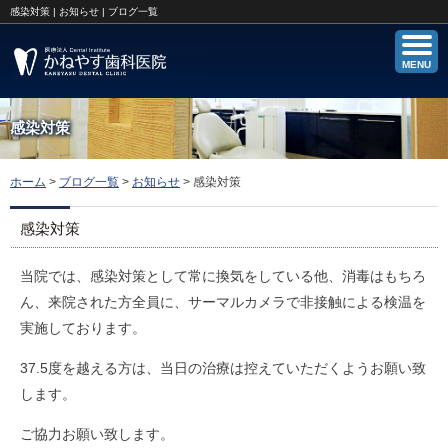
感染対策 | お知らせ | ブログ一覧
MENU
感染対策
ホーム
>
ブログ一覧
>
お知らせ
>
感染対策
感染対策
当院では、感染対策として常に換気をしている他、消毒はもちろ
ん、来院された方全員に、サーマルカメラで非接触による検温を
実施しております。
37.5度を越える方は、当日の治療は控えていただくようお願い致
します。
ご協力お願い致します。